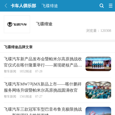
飞碟缔途
飞碟缔途
浏览量：120308
飞碟缔途品牌文章
飞碟汽车新产品发布会暨帕米尔高原挑战收
官仪式在喀什隆重举行——展现硬核产品力
与民族品牌精神
整车新闻
1852
阅读
07-28
飞碟汽车MW7与MX新品上市——喀什鹏祥
服务网络升级暨帕米尔高原挑战圆满收官
整车新闻
1561
阅读
07-27
飞碟汽车三款冠军车型巴音布鲁克极限挑战