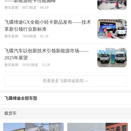
——新能源轻卡性能巅峰
整车新闻
8857
阅读
04-19
飞碟缔途GX全能小轻卡新品发布——技术
革新引领行业新标准
整车新闻
7694
阅读
02-28
飞碟汽车以创新技术引领新能源市场——
2025年展望
整车新闻
19561
阅读
12-28
查看更多飞碟缔途新闻
飞碟缔途全部车型
载货车