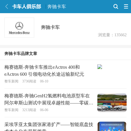
奔驰卡车
奔驰卡车
浏览量：135662
奔驰卡车品牌文章
梅赛德斯-奔驰卡车推出eActros 400和
eActros 600 引领电动化长途运输新纪元
整车新闻
3736
阅读
06-10
梅赛德斯-奔驰GenH2氢燃料电池原型车在
阿尔卑斯山测试中展现卓越性能——零碳运
输新篇章
整车新闻
3213
阅读
06-06
采埃孚亚太集团张家港扩产——智能底盘技