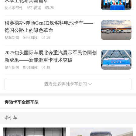
术本土化布局新篇章
技术零部件
6621
阅读
05-28
梅赛德斯-奔驰GenH2氢燃料电池卡车——
德国公路上的绿色革命
整车新闻
5448
阅读
04-26
2025包头国际车展北奔重汽展示军民协同创
新成果——新能源重卡技术突破
整车新闻
8731
阅读
04-19
查看更多奔驰卡车新闻
奔驰卡车全部车型
牵引车