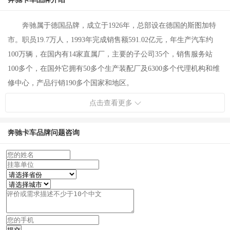
奔驰属于德国品牌，成立于1926年，总部设在德国的斯图加特
市。职员19.7万人，1993年完成销售额591.02亿元，年生产汽车约
100万辆，在国内有14家直属厂，主要的子公司35个，销售服务站
100多个，在国外它拥有50多个生产装配厂及6300多个代理机构和维
修中心，产品行销190多个国家和地区。
奔驰汽车，一个几乎全世界无人不知的汽车品牌。从汽车诞生
点击查看更多
直到今天，奔驰汽车的发展史不仅仅是一个传奇，更是代表了人类
汽车工业的发展史。奔驰汽车已过百岁寿辰，然而它的名字和公司
奔驰卡车品牌问题咨询
的口号一样，依然叫的响亮。现在奔驰除以高质量、高性能豪华汽
车闻名外，也是世界上最著名的大客车和重型载重汽车的生产厂
家。奔驰经营风格始终如一，从1926年至今，从不追求汽车产量的
扩大，只追求高质量、高性能。
奔驰-车标简介
1909年6月申请戴姆勒公司登记了三叉星做为轿车的标志，象征