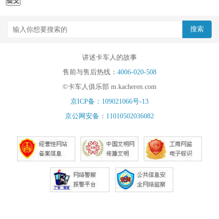
着陆上、水上和空中的机械化。1916年在它的四周加上了一个圆
圈，在圆的上方镶嵌了4个小星，下面有梅赛德斯“Mercedes”字
样。“梅赛德斯”是幸福的意思，意为戴姆勒生产的汽车将为车主们带
来幸福。
讲述卡车人的故事
奔驰-品牌历史
售前与售后热线：
4006-020-508
戈特利布·戴姆勒GottliebDaimler(1834-1900)，德国工程师和发
©卡车人俱乐部 m.kacheren.com
明家，现代汽车工业的先驱者之一。1834年3月17日出生于德国符滕
京ICP备：109021066号-13
堡雷姆斯河畔舍恩多夫的一个手工业工人家庭，父亲是一位面包店
京公网安备：11010502036082
老板。1852年，他就读于斯图加特工程学院。少年时代的戴姆勒就
对燃气发动机产生了浓厚的兴趣，并开始学习研制奥托式燃气发动
机。1872年，戴姆勒设计出四冲程发动机。1883年，他与好友-著名
的发明家威尔赫姆·迈巴赫(WilhelmMaybach)合作，成功研制出使用
汽油的发动机，并于1885年将此发动机安装于木制双轮车上，从而
发明了摩托车。1886年，戴姆勒把这种发动机安装在他为妻子43岁
生日而购买的马车上，创造了第一辆戴姆勒汽车。