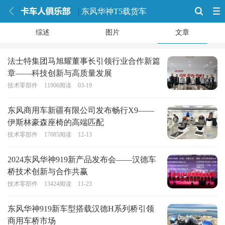
东风华神T5载货车
综述
图片
文章
法士特集团马旭耀董事长引领行业合作新篇
章——科技创新与高质量发展
技术零部件
11906
阅读
03-19
东风商用车新疆有限公司发布畅行X9——
伊斯林豪森座椅的高端匹配
技术零部件
17085
阅读
12-13
2024东风华神919新产品发布会——汉德车
桥技术创新与合作共赢
技术零部件
13424
阅读
11-23
东风华神919新车型搭载汉德H系列桥引领
商用车桥市场