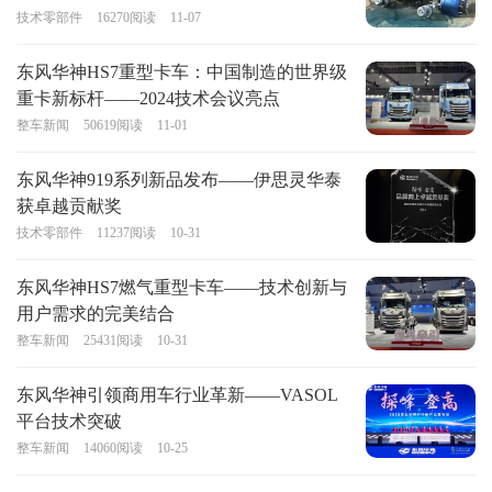
技术零部件
16270
阅读
11-07
东风华神HS7重型卡车：中国制造的世界级
重卡新标杆——2024技术会议亮点
整车新闻
50619
阅读
11-01
东风华神919系列新品发布——伊思灵华泰
获卓越贡献奖
技术零部件
11237
阅读
10-31
东风华神HS7燃气重型卡车——技术创新与
用户需求的完美结合
整车新闻
25431
阅读
10-31
东风华神引领商用车行业革新——VASOL
平台技术突破
整车新闻
14060
阅读
10-25