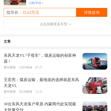
12档/手动
指导价：
35.63万元
详情咨询
点击加载更多车型
文章
东风天龙VL“子母车”，煤炭运输的创富神
器 !
整车新闻
13203
阅读
07-27
王宏亮：煤炭运输，最地道的选择就是东风
天龙VL
整车新闻
18526
阅读
12-21
30台东风天龙落户草原 内蒙商代处实现最
大批量交付