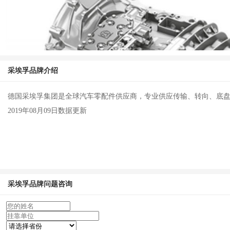
采埃孚品牌介绍
采埃孚ZF8HP70L 8挡 自动挡变速
德国采埃孚集团是全球汽车零配件供应商，专业供应传输、转向、底盘系
2019年08月09日数据更新
采埃孚ZF16S1830TO 16挡 手动挡变
采埃孚品牌问题咨询