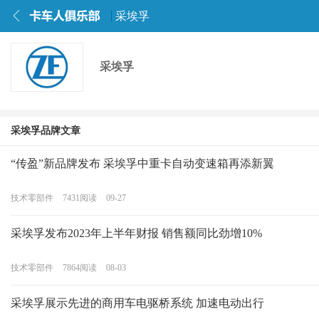
采埃孚
采埃孚
采埃孚品牌文章
“传盈”新品牌发布 采埃孚中重卡自动变速箱再添新翼
技术零部件
7431
阅读
09-27
采埃孚发布2023年上半年财报 销售额同比劲增10%
技术零部件
7864
阅读
08-03
采埃孚展示先进的商用车电驱桥系统 加速电动出行