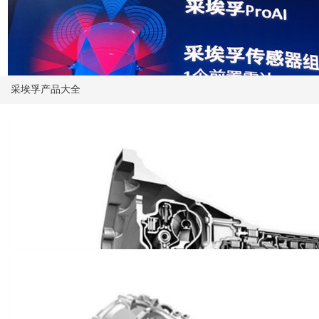
采埃孚产品大全
采埃孚上海车展：旨在打造下一代出行