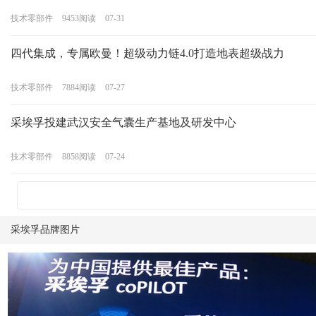
技术零部件
9453
阅读
07-31
四代集成，专属欧曼！超级动力链4.0打造地表超级战力
技术零部件
7884
阅读
07-27
采埃孚投建武汉安全气囊生产基地及研发中心
技术零部件
8858
阅读
07-24
采埃孚品牌图片