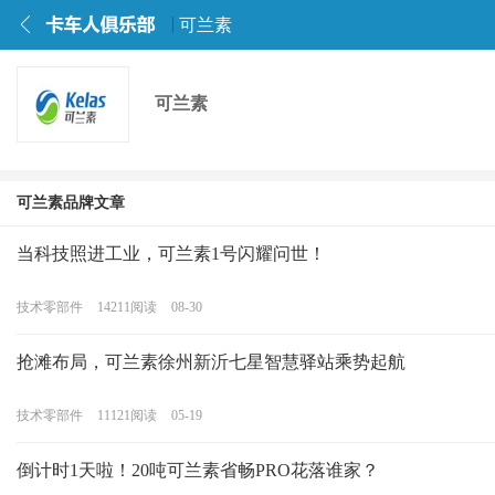
可兰素
可兰素
可兰素品牌文章
当科技照进工业，可兰素1号闪耀问世！
技术零部件
14211
阅读
08-30
抢滩布局，可兰素徐州新沂七星智慧驿站乘势起航
技术零部件
11121
阅读
05-19
倒计时1天啦！20吨可兰素省畅PRO花落谁家？