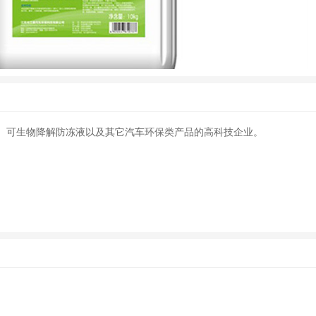
兰素 洁劲 10KG装 车用Adblue尿素溶液
原剂、可生物降解防冻液以及其它汽车环保类产品的高科技企业。