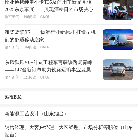
比亚迪携纯电小卡T35及商用车新品亮相
2025东京车展——展现深耕日本市场决心
整车新闻
196
阅读
08-06
潍柴蓝擎X7——物流行业新标杆 打造司机
们的舒适移动之家
整车新闻
304
阅读
08-06
东风御风V9+斗式工程车再获铁路局青睐
——147台新订单助力铁路运输事业发展
整车新闻
521
阅读
08-06
热招职位
新能源工艺设计（山东烟台）
销售经理、大客户经理、大区经理、市场分析等职位（山东
烟台）