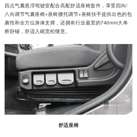
四点气囊悬浮驾驶室配合高配舒适座椅套件，享受四向/
八向调节气囊座椅+座椅腰托调节+座椅扶手提供出色的包
裹性和全方位身体支撑，还拥有行业最宽的740mm大单
桥卧铺，舒适入眠宽松惬意。
舒适座椅