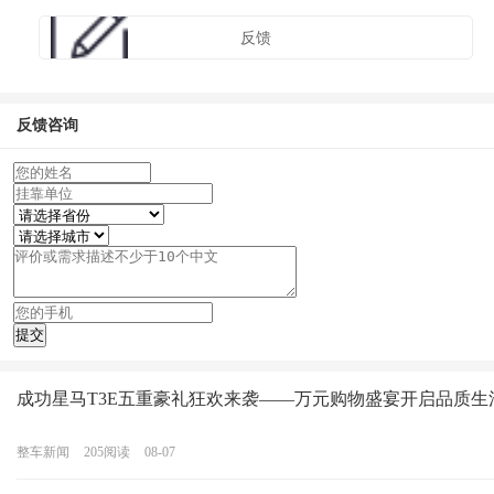
反馈
反馈咨询
成功星马T3E五重豪礼狂欢来袭——万元购物盛宴开启品质生
整车新闻
205
阅读
08-07