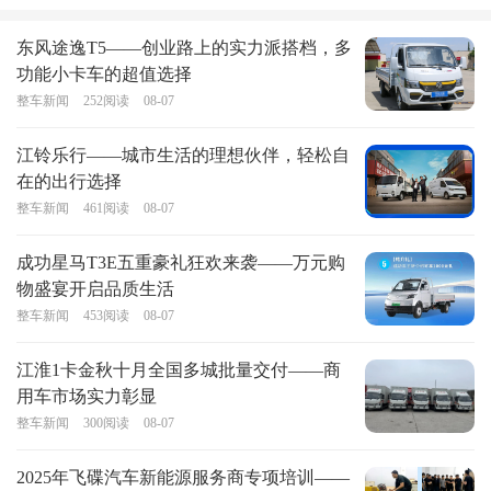
东风途逸T5——创业路上的实力派搭档，多
功能小卡车的超值选择
整车新闻
252
阅读
08-07
江铃乐行——城市生活的理想伙伴，轻松自
在的出行选择
整车新闻
461
阅读
08-07
成功星马T3E五重豪礼狂欢来袭——万元购
物盛宴开启品质生活
整车新闻
453
阅读
08-07
江淮1卡金秋十月全国多城批量交付——商
用车市场实力彰显
整车新闻
300
阅读
08-07
2025年飞碟汽车新能源服务商专项培训——