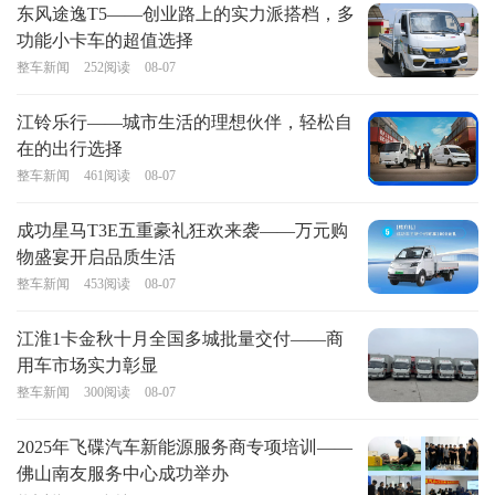
东风途逸T5——创业路上的实力派搭档，多
功能小卡车的超值选择
整车新闻
252
阅读
08-07
江铃乐行——城市生活的理想伙伴，轻松自
在的出行选择
整车新闻
461
阅读
08-07
成功星马T3E五重豪礼狂欢来袭——万元购
物盛宴开启品质生活
整车新闻
453
阅读
08-07
江淮1卡金秋十月全国多城批量交付——商
用车市场实力彰显
整车新闻
300
阅读
08-07
2025年飞碟汽车新能源服务商专项培训——
佛山南友服务中心成功举办