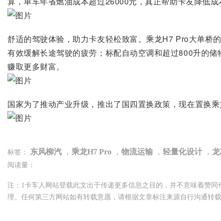
算，单车年省燃油成本超过26000元，真正帮助卡友降低
舒适的驾驶体验，助力卡友轻松致富。乘龙H7 Pro大单桥
有效缓解长途驾驶的疲劳；标配自动空调和超过800升的储
赚取更多财富。
国家为了推动产业升级，推出了国四置换政策，现在置换乘龙
东风柳汽
，
乘龙H7 Pro
，
物流运输
，
轻量化设计
，
龙
标签：
阅读量：
注：1卡车人网站登载此文出于传递更多信息之目的，并不意味着赞同
理。任何第三方网站如有转载意愿，请根据文章标注来源自行沟通转