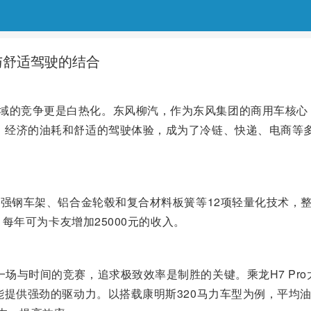
与舒适驾驶的结合
域的竞争更是白热化。东风柳汽，作为东风集团的商用车核心
、经济的油耗和舒适的驾驶体验，成为了冷链、快递、电商等多
高强钢车架、铝合金轮毂和复合材料板簧等12项轻量化技术，整车
，每年可为卡友增加25000元的收入。
与时间的竞赛，追求极致效率是制胜的关键。乘龙H7 Pro大单
提供强劲的驱动力。以搭载康明斯320马力车型为例，平均油耗仅