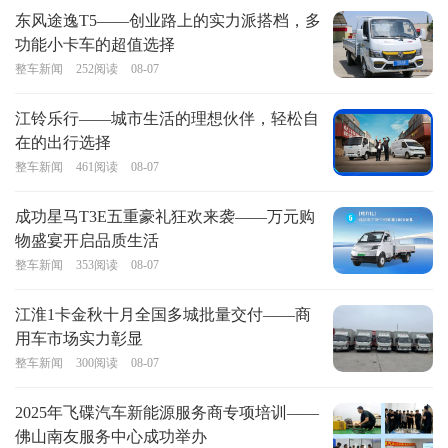
东风途逸T5——创业路上的实力派搭档，多
功能小卡车的超值选择
整车新闻
252
阅读
08-07
江铃乐行——城市生活的理想伙伴，轻松自
在的出行选择
整车新闻
461
阅读
08-07
成功星马T3E五重豪礼狂欢来袭——万元购
物盛宴开启品质生活
整车新闻
353
阅读
08-07
江淮1卡金秋十月全国多城批量交付——商
用车市场实力彰显
整车新闻
300
阅读
08-07
2025年飞碟汽车新能源服务商专项培训——
佛山南友服务中心成功举办