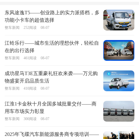
东风途逸T5——创业路上的实力派搭档，多
功能小卡车的超值选择
整车新闻
252
阅读
08-07
江铃乐行——城市生活的理想伙伴，轻松自
在的出行选择
整车新闻
461
阅读
08-07
成功星马T3E五重豪礼狂欢来袭——万元购
物盛宴开启品质生活
整车新闻
410
阅读
08-07
江淮1卡金秋十月全国多城批量交付——商
用车市场实力彰显
整车新闻
300
阅读
08-07
2025年飞碟汽车新能源服务商专项培训——