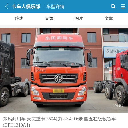
车型详情
综述
参数
图片
文章
1张图片
东风商用车 天龙重卡 350马力 8X4 9.6米 国五栏板载货车
(DFH1310A1)