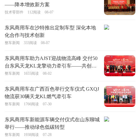
——降本增效新方案
技术零部件
112
阅读
08-07
东风商用车在沙特推出定制车型 深化本地
化合作与技术创新
整车新闻
333
阅读
08-07
东风商用车助力AJST迎战物流高峰 交付50
台东风天龙KL龙擎动力牵引车——共创高
效可靠物流新篇章
整车新闻
1655
阅读
08-02
东风商用车在广西百色举行交车仪式 GXQJ
物流获30辆天龙KL燃气牵引车
整车新闻
1766
阅读
07-30
东风商用车新能源车辆交付仪式在山东聊城
举行——推动绿色低碳转型
整车新闻
1938
阅读
07-28