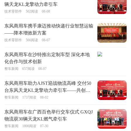
辆天龙KL龙擎动力牵引车
技术零部件
502
阅读
08-08
东风商用车携手康迈推动快递行业智慧运输
——降本增效新方案
技术零部件
566
阅读
08-07
东风商用车在沙特推出定制车型 深化本地
化合作与技术创新
整车新闻
657
阅读
08-07
东风商用车助力AJST迎战物流高峰 交付50
台东风天龙KL龙擎动力牵引车——共创高
效可靠物流新篇章
整车新闻
1737
阅读
08-02
东风商用车在广西百色举行交车仪式 GXQJ
物流获30辆天龙KL燃气牵引车
整车新闻
1806
阅读
07-30