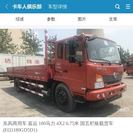
车型详情
综述
参数
图片
文章
5张图片
东风商用车 嘉运 180马力 4X2 6.75米 国五栏板载货车
(EQ1180GD5D1)