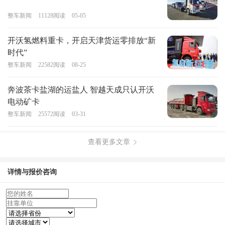
整车新闻
11128
阅读
05-05
开沃氢燃料重卡，开启天津货运零排放“新
时代”
整车新闻
22582
阅读
08-25
奔波茶卡盐湖的运盐人 智越天成只认开沃
电动矿卡
整车新闻
25572
阅读
03-31
查看更多文章
详情与报价咨询