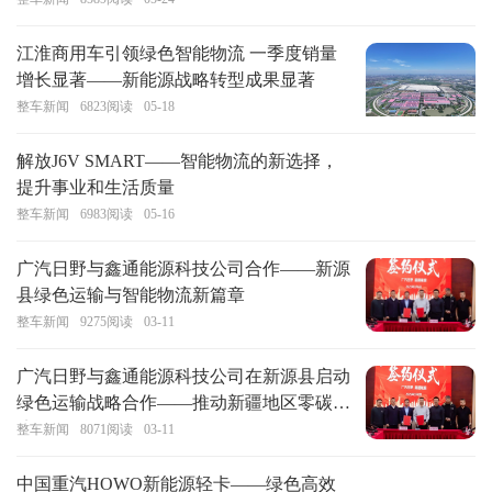
江淮商用车引领绿色智能物流 一季度销量
增长显著——新能源战略转型成果显著
整车新闻
6823
阅读
05-18
解放J6V SMART——智能物流的新选择，
提升事业和生活质量
整车新闻
6983
阅读
05-16
广汽日野与鑫通能源科技公司合作——新源
县绿色运输与智能物流新篇章
整车新闻
9275
阅读
03-11
广汽日野与鑫通能源科技公司在新源县启动
绿色运输战略合作——推动新疆地区零碳经
济发展
整车新闻
8071
阅读
03-11
中国重汽HOWO新能源轻卡——绿色高效