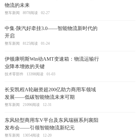
物流的未来
整车新闻
8978
阅读
02-27
中集·陕汽好牵挂3.0——智能物流新时代的
开启
整车新闻
8125
阅读
01-24
伊顿康明斯Win动AMT变速箱：物流运输行
业降本增效的关键
技术零部件
13398
阅读
01-03
长安凯程A轮融资超200亿助力商用车领域
发展——低碳智能物流未来可期
整车新闻
21096
阅读
12-31
东风轻型商用车V平台及东风瑞丽系列襄阳
发布会——引领智能物流新纪元
整车新闻
13054
阅读
12-20