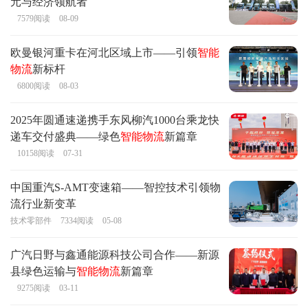
元与经济领航者
7579
阅读
08-09
欧曼银河重卡在河北区域上市——引领
智能
物流
新标杆
6800
阅读
08-03
2025年圆通速递携手东风柳汽1000台乘龙快
递车交付盛典——绿色
智能物流
新篇章
10158
阅读
07-31
中国重汽S-AMT变速箱——智控技术引领物
流行业新变革
技术零部件
7334
阅读
05-08
广汽日野与鑫通能源科技公司合作——新源
县绿色运输与
智能物流
新篇章
9275
阅读
03-11