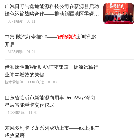
广汽日野与鑫通能源科技公司在新源县启动
绿色运输战略合作——推动新疆地区零碳经
济发展
8071
阅读
03-11
中集·陕汽好牵挂3.0——
智能物流
新时代的
开启
8125
阅读
01-24
伊顿康明斯Win动AMT变速箱：物流运输行
业降本增效的关键
技术零部件
13398
阅读
01-03
山东省临沂市新能源商用车DeepWay·深向
星辰智能重卡交付仪式
16839
阅读
11-29
东风多利卡飞龙系列成功上市——线上推广
成效显著