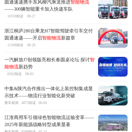
圆通速递携手东风柳汽乘龙推进
智能物流
——300辆智能重卡加入快递车队
16519
阅读
09-27
浙江桐庐280台乘龙H7智能驾驶牵引车交付
圆通速递——开启
智能物流
新篇章
11109
阅读
09-26
一汽解放J7创领版亮相长春圆桌论坛 探讨
智
能物流
新趋势
6562
阅读
09-03
中集&陕汽合作推出一体化上装控制集成显
示技术——物流行业智能化新突破
整车新闻
4875
阅读
06-04
江淮商用车引领绿色智能物流运输变革——
2025年新能源战略转型成果显著
整车新闻
8589
阅读
05-24