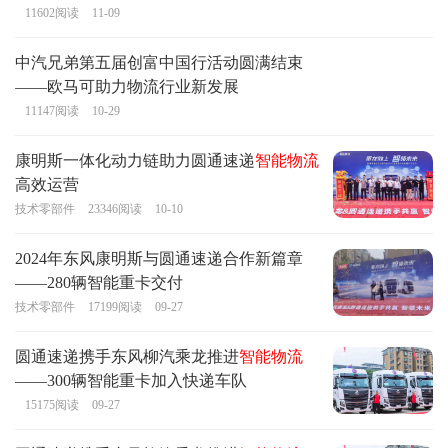
11602
阅读
11-09
中汽兄弟第五届创富中国行活动圆满结束
——欧马可助力物流行业新发展
11147
阅读
10-29
康明斯一体化动力链助力圆通速递
智能物流
高效运营
技术零部件
23346
阅读
10-10
2024年东风康明斯与圆通速递合作新篇章
——280辆智能重卡交付
技术零部件
17199
阅读
09-27
圆通速递携手东风柳汽乘龙推进
智能物流
——300辆智能重卡加入快递车队
15175
阅读
09-27