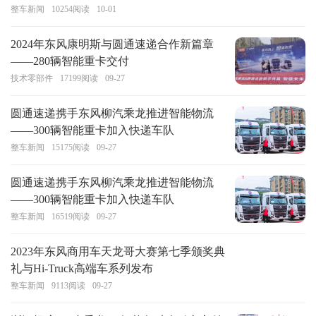
整车新闻
10254
阅读
10-01
2024年东风康明斯与圆通速递合作新篇章
——280辆智能重卡交付
技术零部件
17199
阅读
09-27
圆通速递携手东风柳汽乘龙推进智能物流
——300辆智能重卡加入快递车队
整车新闻
15175
阅读
09-27
圆通速递携手东风柳汽乘龙推进智能物流
——300辆智能重卡加入快递车队
整车新闻
16519
阅读
09-27
2023年东风商用车天龙哥大赛第七季颁奖典
礼与Hi-Truck高端车系列发布
整车新闻
9113
阅读
09-27