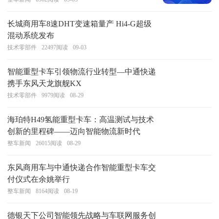
长城商用车8速DHT变速箱量产 Hi4-G超级
混动系统发布
技术零部件
22497
阅读
09-03
智能重型卡车引领物流行业转型—中通快递
携手东风天龙旗舰KX
技术零部件
9979
阅读
08-29
海珀特H49氢能重型卡车：高温测试与技术
创新的里程碑——迈向智能物流新时代
整车新闻
26015
阅读
08-29
东风商用车与中通快递合作智能重型卡车交
付仪式在余姚举行
整车新闻
8164
阅读
08-19
德银天下公司智能领先战略与车联网服务创