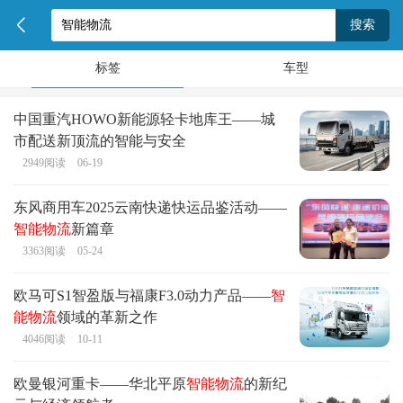
标签
车型
中国重汽HOWO新能源轻卡地库王——城
市配送新顶流的智能与安全
2949
阅读
06-19
东风商用车2025云南快递快运品鉴活动——
智能物流
新篇章
3363
阅读
05-24
欧马可S1智盈版与福康F3.0动力产品——
智
能物流
领域的革新之作
4046
阅读
10-11
欧曼银河重卡——华北平原
智能物流
的新纪