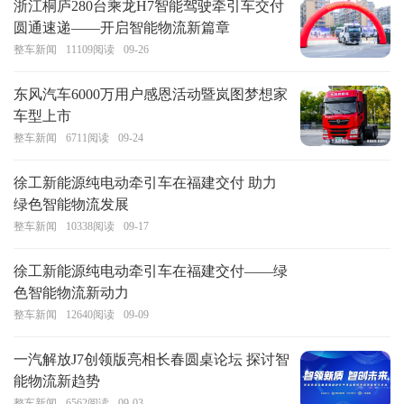
浙江桐庐280台乘龙H7智能驾驶牵引车交付
圆通速递——开启智能物流新篇章
整车新闻
11109
阅读
09-26
东风汽车6000万用户感恩活动暨岚图梦想家
车型上市
整车新闻
6711
阅读
09-24
徐工新能源纯电动牵引车在福建交付 助力
绿色智能物流发展
整车新闻
10338
阅读
09-17
徐工新能源纯电动牵引车在福建交付——绿
色智能物流新动力
整车新闻
12640
阅读
09-09
一汽解放J7创领版亮相长春圆桌论坛 探讨智
能物流新趋势
整车新闻
6562
阅读
09-03