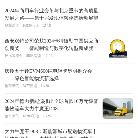
2024年商用车行业变革与北京重卡的高质量
发展之路——第十届发现信赖评选活动展望
整车新闻
10036
阅读
12-18
西安双特公司荣获2024卡特彼勒中国供应商
创新奖——智能制造与数字化转型新成就
技术零部件
8868
阅读
12-13
庆铃五十铃EVM600纯电轻卡昆明推介会
——绿色智能物流新选择
整车新闻
7477
阅读
11-30
2024年德力新能源推出全球首款10万元级智
能物流车大力牛魔王D08
整车新闻
18289
阅读
11-25
大力牛魔王D08：新能源城市配送物流车市