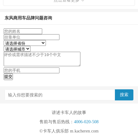
点击查看更多
室、车架、车桥、变速箱等关键总成。其产品为长途运输、区域配
送、城际运输、建筑工程及采矿业服务。东风商用车产品是专业运
东风商用车品牌问题咨询
营商必备工具，满足现代社会及未来运营需求。
东风商用车有限公司总部位于湖北省十堰市，拥有近3万名员
工，15家专业厂、分（子）公司及先进的技术中心。其母公司东风
汽车集团股份有限公司以740亿美元的营业收入在2014年《财富》世
界500强排名113位。
2019年10月23日数据更新
讲述卡车人的故事
售前与售后热线：
4006-020-508
©卡车人俱乐部 m.kacheren.com