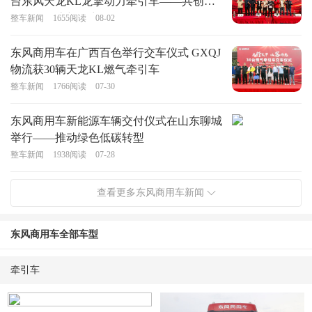
台东风天龙KL龙擎动力牵引车——共创高
效可靠物流新篇章
整车新闻
1655
阅读
08-02
东风商用车在广西百色举行交车仪式 GXQJ
物流获30辆天龙KL燃气牵引车
整车新闻
1766
阅读
07-30
东风商用车新能源车辆交付仪式在山东聊城
举行——推动绿色低碳转型
整车新闻
1938
阅读
07-28
查看更多东风商用车新闻
东风商用车全部车型
牵引车