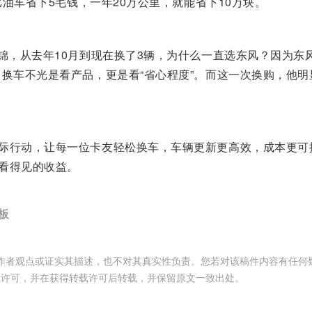
比油车省下5毛钱，一年20万公里，就能省下10万块。
天锦，从去年10月到现在换了3辆，为什么一直选东风？因为
，换车不光是看产品，更是看“省心程度”。而这一次换购，他
际行动，让每一位卡友轻松换车，车辆更新更高效，成本更可
看得见的收益。
板
作者观点或证实其描述，也不对其真实性负责。您若对该稿件内容有任何
载许可，并在获得转载许可后转载，并保留原文一致出处。