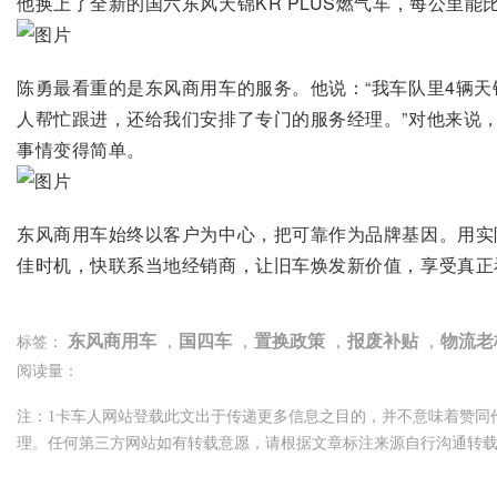
他换上了全新的国六东风天锦KR PLUS燃气车，每公里能
陈勇最看重的是东风商用车的服务。他说：“我车队里4辆
人帮忙跟进，还给我们安排了专门的服务经理。”对他来说
事情变得简单。
东风商用车始终以客户为中心，把可靠作为品牌基因。用实
佳时机，快联系当地经销商，让旧车焕发新价值，享受真正
东风商用车
，
国四车
，
置换政策
，
报废补贴
，
物流老
标签：
阅读量：
注：1卡车人网站登载此文出于传递更多信息之目的，并不意味着赞同
理。任何第三方网站如有转载意愿，请根据文章标注来源自行沟通转