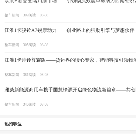
欧航H新品登陆川渝市场——引领物流效能革命助力西南经济
整车新闻
399
阅读
08-08
江淮1卡骏铃A7锐康动力——创业路上的强劲引擎与梦想伙伴
整车新闻
305
阅读
08-08
江淮1卡帅铃尊耀版——货运界的读心专家，智能科技引领物
整车新闻
381
阅读
08-08
潍柴新能源商用车携手国慧绿源开启绿色物流新篇章——共创
整车新闻
346
阅读
08-08
热招职位