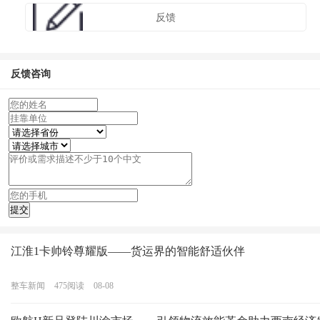
反馈
反馈咨询
江淮1卡帅铃尊耀版——货运界的智能舒适伙伴
整车新闻
475
阅读
08-08